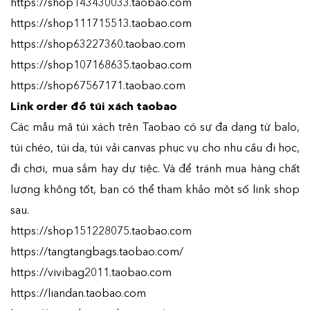
https://shop143430033.taobao.com
https://shop111715513.taobao.com
https://shop63227360.taobao.com
https://shop107168635.taobao.com
https://shop67567171.taobao.com
Link order đồ túi xách taobao
Các mẫu mã túi xách trên Taobao có sự đa dạng từ balo,
túi chéo, túi da, túi vải canvas phục vụ cho nhu cầu đi học,
đi chơi, mua sắm hay dự tiệc. Và để tránh mua hàng chất
lượng không tốt, bạn có thể tham khảo một số link shop
sau.
https://shop151228075.taobao.com
https://tangtangbags.taobao.com/
https://vivibag2011.taobao.com
https://liandan.taobao.com