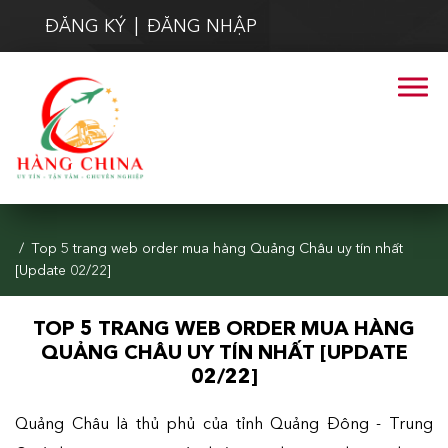
ĐĂNG KÝ
|
ĐĂNG NHẬP
Trang chủ
Tin tức
Top 5 trang web order mua hàng Quảng Châu uy tín nhất
[Update 02/22]
TOP 5 TRANG WEB ORDER MUA HÀNG
QUẢNG CHÂU UY TÍN NHẤT [UPDATE
02/22]
Quảng Châu là thủ phủ của tỉnh Quảng Đông - Trung