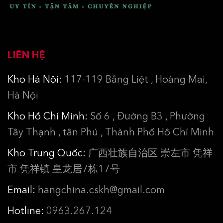
LIÊN HỆ
Kho Hà Nội:
117-119 Bằng Liệt , Hoàng Mai,
Hà Nội
Kho Hồ Chí Minh:
Số 6 , Đường B3 , Phường
Tây Thạnh , tân Phú , Thành Phố Hô Chí Minh
Kho Trung Quốc:
广西壮族自治区 崇左市 凭祥
市 凭祥镇 皇龙居7栋17号
Email:
hangchina.cskh@gmail.com
Hotline:
0963.267.124