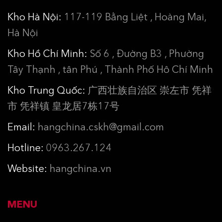
Kho Hà Nội:
117-119 Bằng Liệt , Hoàng Mai,
Hà Nội
Kho Hồ Chí Minh:
Số 6 , Đường B3 , Phường
Tây Thạnh , tân Phú , Thành Phố Hô Chí Minh
Kho Trung Quốc:
广西壮族自治区 崇左市 凭祥
市 凭祥镇 皇龙居7栋17号
Email:
hangchina.cskh@gmail.com
Hotline:
0963.267.124
Website:
hangchina.vn
MENU